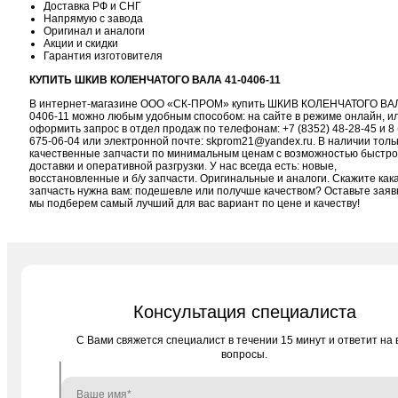
Доставка РФ и СНГ
Напрямую с завода
Оригинал и аналоги
Акции и скидки
Гарантия изготовителя
КУПИТЬ ШКИВ КОЛЕНЧАТОГО ВАЛА 41-0406-11
В интернет-магазине ООО «СК-ПРОМ» купить ШКИВ КОЛЕНЧАТОГО ВАЛ
0406-11 можно любым удобным способом: на сайте в режиме онлайн, и
оформить запрос в отдел продаж по телефонам:
+7 (8352) 48-28-45
и
8 
675-06-04
или электронной почте:
skprom21@yandex.ru
. В наличии толь
качественные запчасти по минимальным ценам с возможностью быстр
доставки и оперативной разгрузки. У нас всегда есть: новые,
восстановленные и б/у запчасти. Оригинальные и аналоги. Скажите как
запчасть нужна вам: подешевле или получше качеством? Оставьте заяв
мы подберем самый лучший для вас вариант по цене и качеству!
Консультация специалиста
C Вами свяжется специалист в течении 15 минут и ответит на 
вопросы.