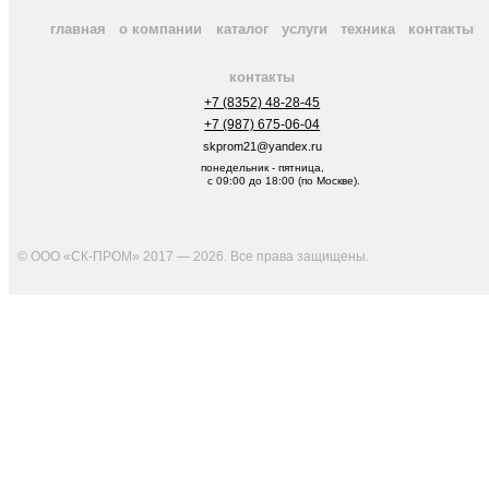
главная
о компании
каталог
услуги
техника
контакты
контакты
+7 (8352) 48-28-45
+7 (987) 675-06-04
skprom21@yandex.ru
понедельник - пятница,
с 09:00 до 18:00 (по Москве).
© ООО «СК-ПРОМ» 2017 — 2026. Все права защищены
.