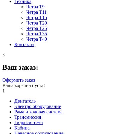
Техника
Четра Т9
Четра Т11
Четра Т15
Четра Т20
Четра Т25
Четра Т35
Четра Т40
Контакты
×
Ваш заказ:
Оформить заказ
Ваша корзина пуста!
1
Двигатель
Электро оборудование
Рама и ходовая система
Трансмиссия
Гидросистема
Кабина
Навесное оборудование