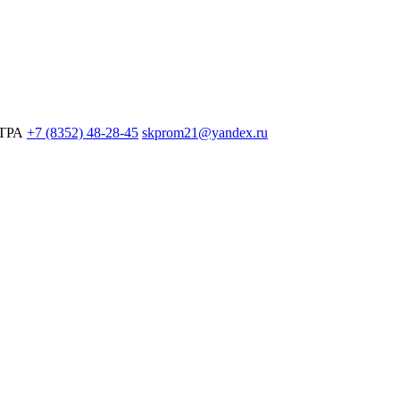
ЕТРА
+7 (8352) 48-28-45
skprom21@yandex.ru