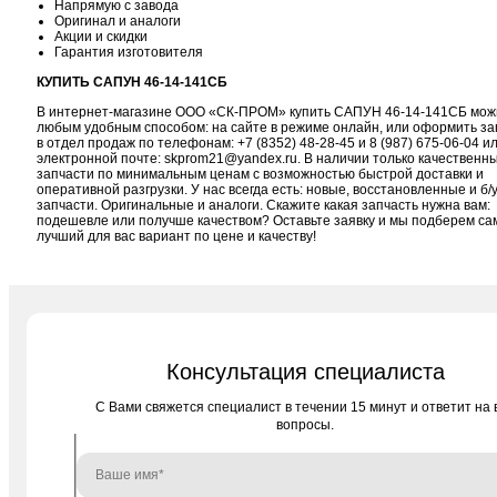
Напрямую с завода
Оригинал и аналоги
Акции и скидки
Гарантия изготовителя
КУПИТЬ САПУН 46-14-141СБ
В интернет-магазине ООО «СК-ПРОМ» купить САПУН 46-14-141СБ мож
любым удобным способом: на сайте в режиме онлайн, или оформить за
в отдел продаж по телефонам:
+7 (8352) 48-28-45
и
8 (987) 675-06-04
ил
электронной почте:
skprom21@yandex.ru
. В наличии только качественн
запчасти по минимальным ценам с возможностью быстрой доставки и
оперативной разгрузки. У нас всегда есть: новые, восстановленные и б/
запчасти. Оригинальные и аналоги. Скажите какая запчасть нужна вам:
подешевле или получше качеством? Оставьте заявку и мы подберем с
лучший для вас вариант по цене и качеству!
Консультация специалиста
C Вами свяжется специалист в течении 15 минут и ответит на 
вопросы.