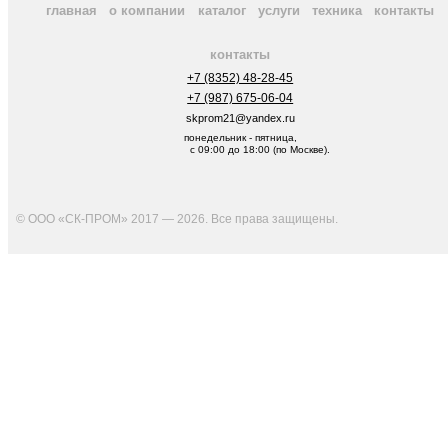
главная
о компании
каталог
услуги
техника
контакты
контакты
+7 (8352) 48-28-45
+7 (987) 675-06-04
skprom21@yandex.ru
понедельник - пятница,
с 09:00 до 18:00 (по Москве).
© ООО «СК-ПРОМ» 2017 — 2026. Все права защищены
.