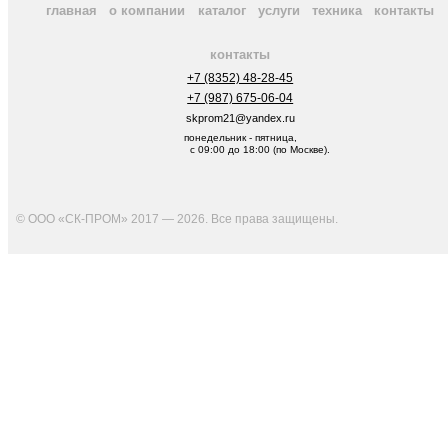
главная
о компании
каталог
услуги
техника
контакты
контакты
+7 (8352) 48-28-45
+7 (987) 675-06-04
skprom21@yandex.ru
понедельник - пятница,
с 09:00 до 18:00 (по Москве).
© ООО «СК-ПРОМ» 2017 — 2026. Все права защищены
.