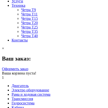
Услуги
Техника
Четра Т9
Четра Т11
Четра Т15
Четра Т20
Четра Т25
Четра Т35
Четра Т40
Контакты
×
Ваш заказ:
Оформить заказ
Ваша корзина пуста!
1
Двигатель
Электро оборудование
Рама и ходовая система
Трансмиссия
Гидросистема
Кабина