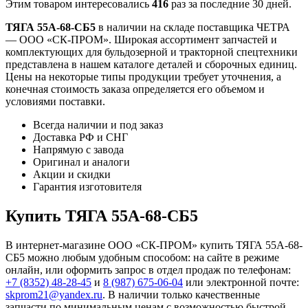
Этим товаром интересовались
416
раз за последние 30 дней.
ТЯГА 55А-68-СБ5
в наличии на складе поставщика ЧЕТРА
— ООО «СК-ПРОМ». Широкая ассортимент запчастей и
комплектующих для бульдозерной и тракторной спецтехники
представлена в нашем каталоге деталей и сборочных единиц.
Цены на некоторые типы продукции требует уточнения, а
конечная стоимость заказа определяется его объемом и
условиями поставки.
Всегда наличии и под заказ
Доставка РФ и СНГ
Напрямую с завода
Оригинал и аналоги
Акции и скидки
Гарантия изготовителя
Купить ТЯГА 55А-68-СБ5
В интернет-магазине ООО «СК-ПРОМ» купить ТЯГА 55А-68-
СБ5 можно любым удобным способом: на сайте в режиме
онлайн, или оформить запрос в отдел продаж по телефонам:
+7 (8352) 48-28-45
и
8 (987) 675-06-04
или электронной почте:
skprom21@yandex.ru
. В наличии только качественные
запчасти по минимальным ценам с возможностью быстрой