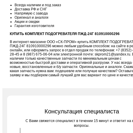
Всегда наличии и под заказ
Доставка РФ и СНГ
Напрямую с завода
Оригинал и аналоги
Акции и скидки
Гарантия изготовителя
КУПИТЬ КОМПЛЕКТ ПОДОГРЕВАТЕЛЯ ПЖД-24Г 810910000296
В интернет-магазине ООО «СК-ПРОМ» купить КОМПЛЕКТ ПОДОГРЕВА
ПЖД-24Г 810910000296 можно любым удобным способом: на сайте в р
онлайн, или оформить запрос в отдел продаж по телефонам:
+7 (8352) 
28-45
и
8 (987) 675-06-04
или электронной почте:
skprom21@yandex.ru
. 
наличии только качественные запчасти по минимальным ценам с
возможностью быстрой доставки и оперативной разгрузки. У нас всегда 
новые, восстановленные и б/у запчасти. Оригинальные и аналоги. Скаж
какая запчасть нужна вам: подешевле или получше качеством? Оставьт
заявку и мы подберем самый лучший для вас вариант по цене и качеств
Консультация специалиста
C Вами свяжется специалист в течении 15 минут и ответит на 
вопросы.