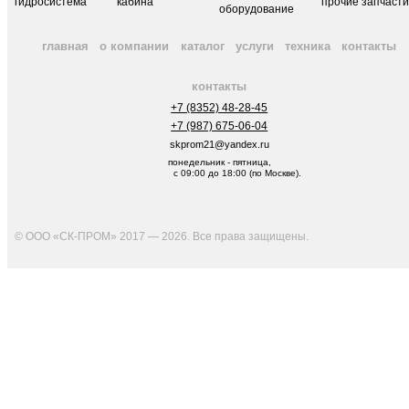
гидросистема
кабина
прочие запчаст
оборудование
главная
о компании
каталог
услуги
техника
контакты
контакты
+7 (8352) 48-28-45
+7 (987) 675-06-04
skprom21@yandex.ru
понедельник - пятница,
с 09:00 до 18:00 (по Москве).
© ООО «СК-ПРОМ» 2017 — 2026. Все права защищены
.