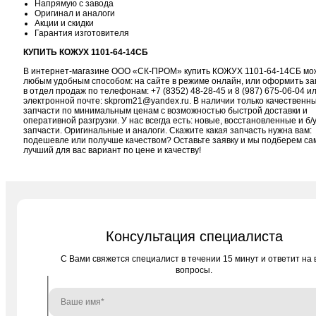
Напрямую с завода
Оригинал и аналоги
Акции и скидки
Гарантия изготовителя
КУПИТЬ КОЖУХ 1101-64-14СБ
В интернет-магазине ООО «СК-ПРОМ» купить КОЖУХ 1101-64-14СБ мо
любым удобным способом: на сайте в режиме онлайн, или оформить за
в отдел продаж по телефонам:
+7 (8352) 48-28-45
и
8 (987) 675-06-04
ил
электронной почте:
skprom21@yandex.ru
. В наличии только качественн
запчасти по минимальным ценам с возможностью быстрой доставки и
оперативной разгрузки. У нас всегда есть: новые, восстановленные и б/
запчасти. Оригинальные и аналоги. Скажите какая запчасть нужна вам:
подешевле или получше качеством? Оставьте заявку и мы подберем с
лучший для вас вариант по цене и качеству!
Консультация специалиста
C Вами свяжется специалист в течении 15 минут и ответит на 
вопросы.