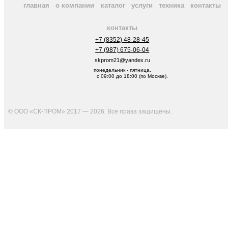
главная
о компании
каталог
услуги
техника
контакты
контакты
+7 (8352) 48-28-45
+7 (987) 675-06-04
skprom21@yandex.ru
понедельник - пятница,
с 09:00 до 18:00 (по Москве).
© ООО «СК-ПРОМ» 2017 — 2026. Все права защищены
.