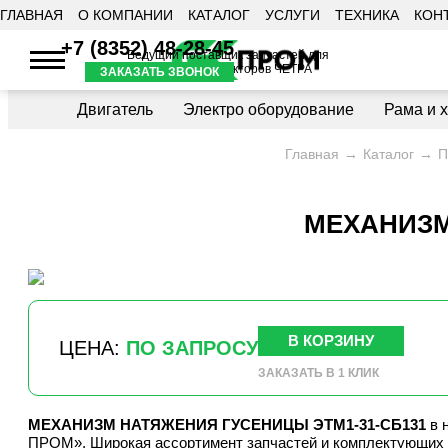
ГЛАВНАЯ
О КОМПАНИИ
КАТАЛОГ
УСЛУГИ
ТЕХНИКА
КОН
+7 (8352) 48-28-45
Ведущий поставщик запчастей для
бульдозеров и тракторов ЧЕТРА
ЗАКАЗАТЬ ЗВОНОК
Двигатель
Электро оборудование
Рама и 
Главная
Каталог
П
МЕХАНИЗМ
В КОРЗИНУ
ЦЕНА:
ПО ЗАПРОСУ
ЗАКАЗАТЬ В 1 КЛИК
МЕХАНИЗМ НАТЯЖЕНИЯ ГУСЕНИЦЫ ЭТМ1-31-СБ131
в 
ПРОМ». Широкая ассортимент запчастей и комплектующих 