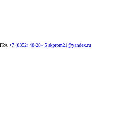
ЕТРА
+7 (8352) 48-28-45
skprom21@yandex.ru