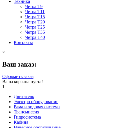
Техника
Четра Т9
Четра Т11
Четра Т15
Четра Т20
Четра Т25
Четра Т35
Четра Т40
Контакты
×
Ваш заказ:
Оформить заказ
Ваша корзина пуста!
1
Двигатель
Электро оборудование
Рама и ходовая система
Трансмиссия
Гидросистема
Кабина
Навесное оборудование