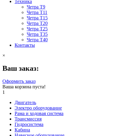
Техника
Четра Т9
Четра Т11
Четра Т15
Четра Т20
Четра Т25
Четра Т35
Четра Т40
Контакты
×
Ваш заказ:
Оформить заказ
Ваша корзина пуста!
1
Двигатель
Электро оборудование
Рама и ходовая система
Трансмиссия
Гидросистема
Кабина
Навесное оборудование