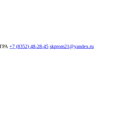
ЕТРА
+7 (8352) 48-28-45
skprom21@yandex.ru