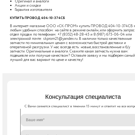
Оригинал и аналоги
Акции и скидки
Гарантия изготовителя
КУПИТЬ ПРОВОД 404-10-374СБ
В интернет-магазине ООО «СК-ПРОМ» купить ПРОВОД 404-10-374СБ 
любым удобным способом: на сайте в режиме онлайн, или оформить запрос
отдел продаж по телефонам:
+7 (8352) 48-28-45
и
8 (987) 675-06-04
или
электронной почте:
skprom21@yandex.ru
. В наличии только качественные
запчасти по минимальным ценам с возможностью быстрой доставки и
оперативной разгрузки. У нас всегда есть: новые, восстановленные и б/у
запчасти. Оригинальные и аналоги. Скажите какая запчасть нужна вам:
подешевле или получше качеством? Оставьте заявку и мы подберем самый
лучший для вас вариант по цене и качеству!
Консультация специалиста
C Вами свяжется специалист в течении 15 минут и ответит на все вопр