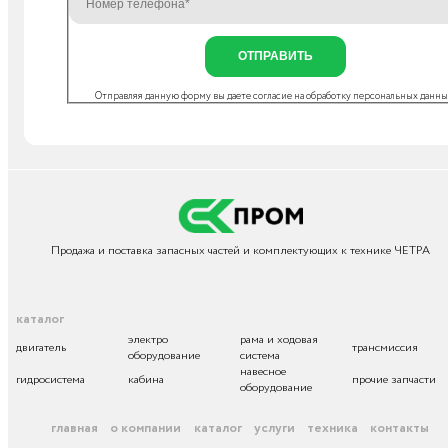
ОТПРАВИТЬ
Отправляя данную форму вы даете согласие на
обработку персональных данн
Продажа и поставка запасных частей и комплектующих к технике ЧЕТРА
каталог
электро
рама и ходовая
двигатель
трансмиссия
оборудование
система
навесное
гидросистема
кабина
прочие запчасти
оборудование
главная
о компании
каталог
услуги
техника
контакты