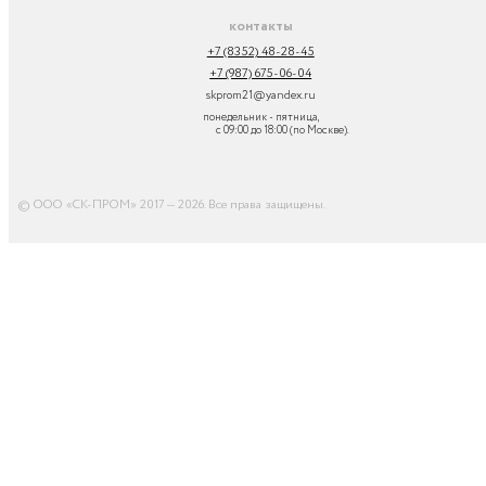
контакты
+7 (8352) 48-28-45
+7 (987) 675-06-04
skprom21@yandex.ru
понедельник - пятница,
с 09:00 до 18:00 (по Москве).
© ООО «СК-ПРОМ» 2017 — 2026. Все права защищены
.