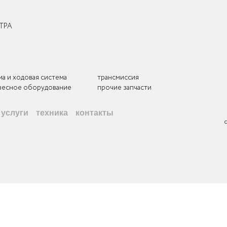
ЕТРА
ма и ходовая система
трансмиссия
весное оборудование
прочие запчасти
услуги
техника
контакты