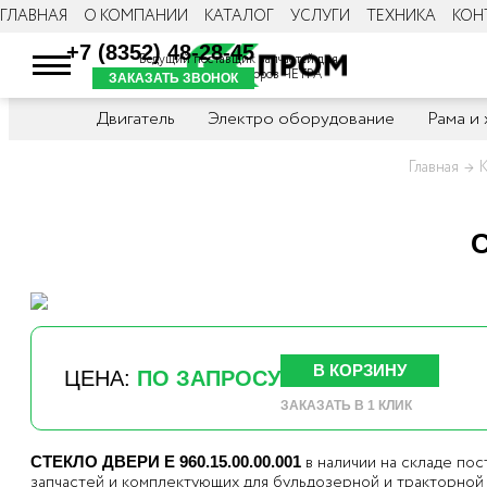
ГЛАВНАЯ
О КОМПАНИИ
КАТАЛОГ
УСЛУГИ
ТЕХНИКА
КОН
+7 (8352) 48-28-45
Ведущий поставщик запчастей для
бульдозеров и тракторов ЧЕТРА
ЗАКАЗАТЬ ЗВОНОК
Двигатель
Электро оборудование
Рама и
Главная
К
С
В КОРЗИНУ
ЦЕНА:
ПО ЗАПРОСУ
ЗАКАЗАТЬ В 1 КЛИК
в наличии на складе п
СТЕКЛО ДВЕРИ Е 960.15.00.00.001
запчастей и комплектующих для бульдозерной и тракторной 