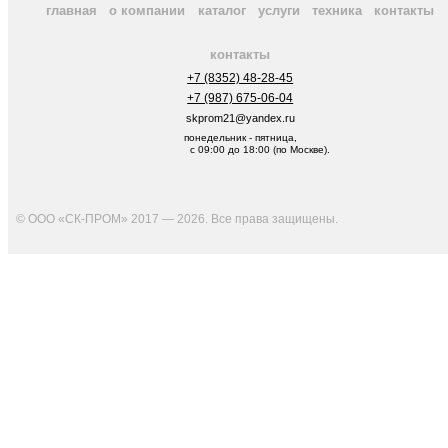
главная
о компании
каталог
услуги
техника
контакты
контакты
+7 (8352) 48-28-45
+7 (987) 675-06-04
skprom21@yandex.ru
понедельник - пятница,
с 09:00 до 18:00 (по Москве).
© ООО «СК-ПРОМ» 2017 — 2026. Все права защищены
.