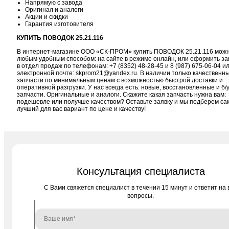
Напрямую с завода
Оригинал и аналоги
Акции и скидки
Гарантия изготовителя
КУПИТЬ ПОВОДОК 25.21.116
В интернет-магазине ООО «СК-ПРОМ» купить ПОВОДОК 25.21.116 мож
любым удобным способом: на сайте в режиме онлайн, или оформить за
в отдел продаж по телефонам:
+7 (8352) 48-28-45
и
8 (987) 675-06-04
ил
электронной почте:
skprom21@yandex.ru
. В наличии только качественн
запчасти по минимальным ценам с возможностью быстрой доставки и
оперативной разгрузки. У нас всегда есть: новые, восстановленные и б/
запчасти. Оригинальные и аналоги. Скажите какая запчасть нужна вам:
подешевле или получше качеством? Оставьте заявку и мы подберем с
лучший для вас вариант по цене и качеству!
Консультация специалиста
C Вами свяжется специалист в течении 15 минут и ответит на 
вопросы.