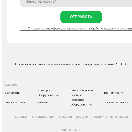
ОТПРАВИТЬ
Отправляя данную форму вы даете согласие на
обработку персональных данн
Продажа и поставка запасных частей и комплектующих к технике ЧЕТРА
каталог
электро
рама и ходовая
двигатель
трансмиссия
оборудование
система
навесное
гидросистема
кабина
прочие запчасти
оборудование
главная
о компании
каталог
услуги
техника
контакты
контакты