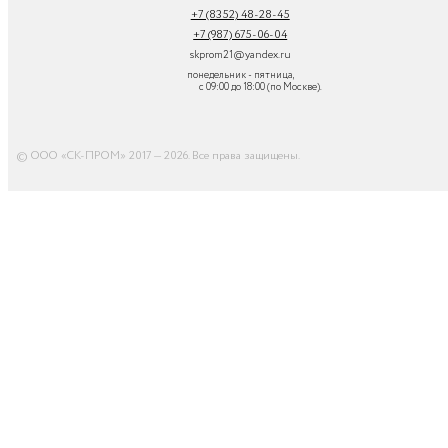
+7 (8352) 48-28-45
+7 (987) 675-06-04
skprom21@yandex.ru
понедельник - пятница,
с 09:00 до 18:00 (по Москве).
© ООО «СК-ПРОМ» 2017 — 2026. Все права защищены
.