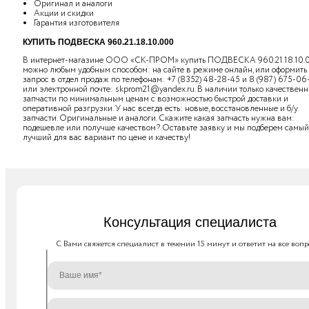
Оригинал и аналоги
Акции и скидки
Гарантия изготовителя
КУПИТЬ ПОДВЕСКА 960.21.18.10.000
В интернет-магазине ООО «СК-ПРОМ» купить ПОДВЕСКА 960.21.18.10.
можно любым удобным способом: на сайте в режиме онлайн, или оформить
запрос в отдел продаж по телефонам:
+7 (8352) 48-28-45
и
8 (987) 675-06
или электронной почте:
skprom21@yandex.ru
. В наличии только качествен
запчасти по минимальным ценам с возможностью быстрой доставки и
оперативной разгрузки. У нас всегда есть: новые, восстановленные и б/у
запчасти. Оригинальные и аналоги. Скажите какая запчасть нужна вам:
подешевле или получше качеством? Оставьте заявку и мы подберем самый
лучший для вас вариант по цене и качеству!
Консультация специалиста
C Вами свяжется специалист в течении 15 минут и ответит на все вопр