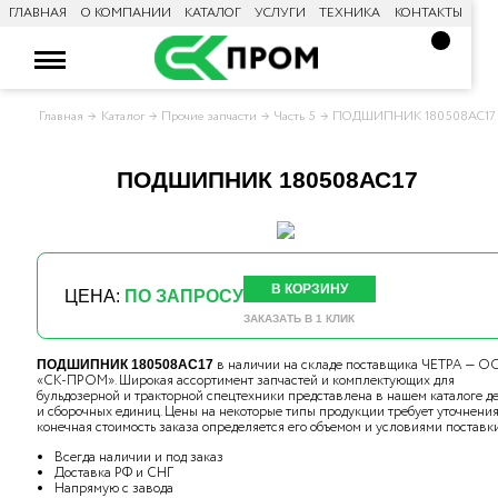
ГЛАВНАЯ
О КОМПАНИИ
КАТАЛОГ
УСЛУГИ
ТЕХНИКА
КОНТАКТЫ
Главная
Каталог
Прочие запчасти
Часть 5
ПОДШИПНИК 180508АС17
ПОДШИПНИК 180508АС17
В КОРЗИНУ
ЦЕНА:
ПО ЗАПРОСУ
ЗАКАЗАТЬ В 1 КЛИК
в наличии на складе поставщика ЧЕТРА — 
ПОДШИПНИК 180508АС17
«СК-ПРОМ». Широкая ассортимент запчастей и комплектующих для
бульдозерной и тракторной спецтехники представлена в нашем каталоге д
и сборочных единиц. Цены на некоторые типы продукции требует уточнения,
конечная стоимость заказа определяется его объемом и условиями поставки
Всегда наличии и под заказ
Доставка РФ и СНГ
Напрямую с завода