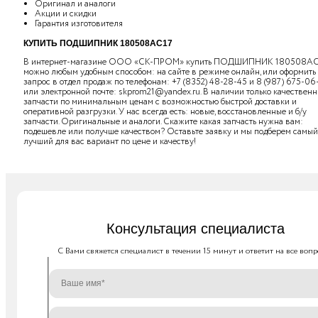
Оригинал и аналоги
Акции и скидки
Гарантия изготовителя
КУПИТЬ ПОДШИПНИК 180508АС17
В интернет-магазине ООО «СК-ПРОМ» купить ПОДШИПНИК 180508АС
можно любым удобным способом: на сайте в режиме онлайн, или оформить
запрос в отдел продаж по телефонам:
+7 (8352) 48-28-45
и
8 (987) 675-06
или электронной почте:
skprom21@yandex.ru
. В наличии только качествен
запчасти по минимальным ценам с возможностью быстрой доставки и
оперативной разгрузки. У нас всегда есть: новые, восстановленные и б/у
запчасти. Оригинальные и аналоги. Скажите какая запчасть нужна вам:
подешевле или получше качеством? Оставьте заявку и мы подберем самый
лучший для вас вариант по цене и качеству!
Консультация специалиста
C Вами свяжется специалист в течении 15 минут и ответит на все вопр