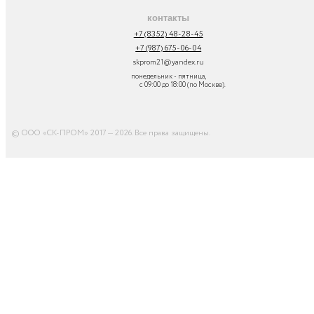
контакты
+7 (8352) 48-28-45
+7 (987) 675-06-04
skprom21@yandex.ru
понедельник - пятница,
с 09:00 до 18:00 (по Москве).
© ООО «СК-ПРОМ» 2017 — 2026. Все права защищены
.