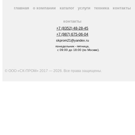
главная
о компании
каталог
услуги
техника
контакты
контакты
+7 (8352) 48-28-45
+7 (987) 675-06-04
skprom21@yandex.ru
понедельник - пятница,
с 09:00 до 18:00 (по Москве).
© ООО «СК-ПРОМ» 2017 — 2026. Все права защищены
.