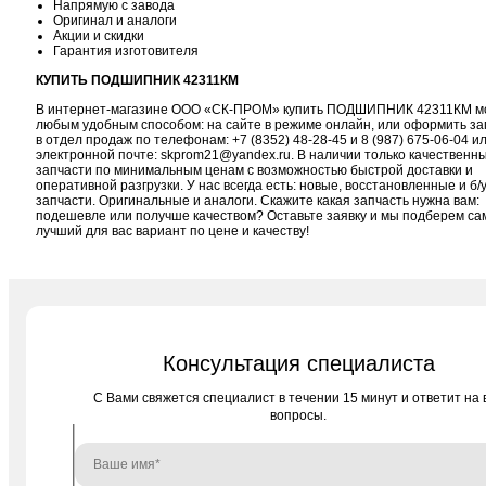
Напрямую с завода
Оригинал и аналоги
Акции и скидки
Гарантия изготовителя
КУПИТЬ ПОДШИПНИК 42311КМ
В интернет-магазине ООО «СК-ПРОМ» купить ПОДШИПНИК 42311КМ м
любым удобным способом: на сайте в режиме онлайн, или оформить за
в отдел продаж по телефонам:
+7 (8352) 48-28-45
и
8 (987) 675-06-04
ил
электронной почте:
skprom21@yandex.ru
. В наличии только качественн
запчасти по минимальным ценам с возможностью быстрой доставки и
оперативной разгрузки. У нас всегда есть: новые, восстановленные и б/
запчасти. Оригинальные и аналоги. Скажите какая запчасть нужна вам:
подешевле или получше качеством? Оставьте заявку и мы подберем с
лучший для вас вариант по цене и качеству!
Консультация специалиста
C Вами свяжется специалист в течении 15 минут и ответит на 
вопросы.