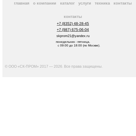
главная
о компании
каталог
услуги
техника
контакты
контакты
+7 (8352) 48-28-45
+7 (987) 675-06-04
skprom21@yandex.ru
понедельник - пятница,
с 09:00 до 18:00 (по Москве).
© ООО «СК-ПРОМ» 2017 — 2026. Все права защищены
.