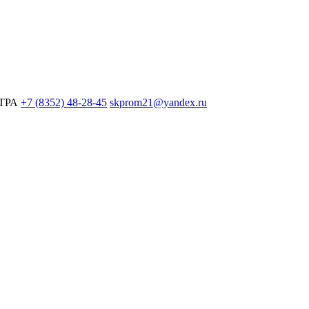
ЕТРА
+7 (8352) 48-28-45
skprom21@yandex.ru