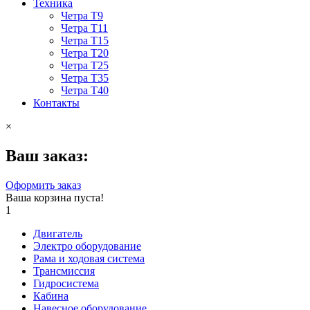
Техника
Четра Т9
Четра Т11
Четра Т15
Четра Т20
Четра Т25
Четра Т35
Четра Т40
Контакты
×
Ваш заказ:
Оформить заказ
Ваша корзина пуста!
1
Двигатель
Электро оборудование
Рама и ходовая система
Трансмиссия
Гидросистема
Кабина
Навесное оборудование