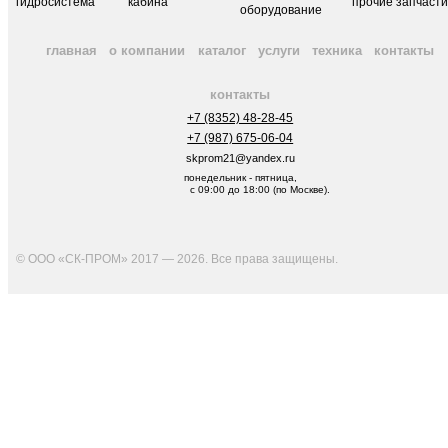
гидросистема
кабина
прочие запчаст
оборудование
главная
о компании
каталог
услуги
техника
контакты
контакты
+7 (8352) 48-28-45
+7 (987) 675-06-04
skprom21@yandex.ru
понедельник - пятница,
с 09:00 до 18:00 (по Москве).
© ООО «СК-ПРОМ» 2017 — 2026. Все права защищены
.