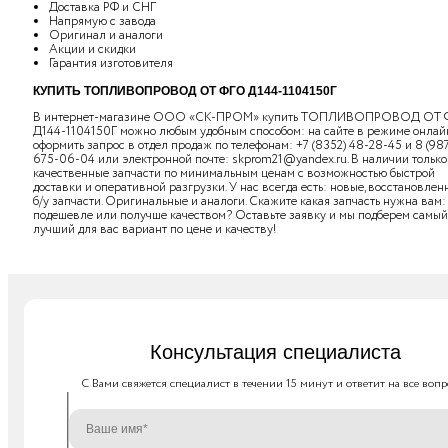
Доставка РФ и СНГ
Напрямую с завода
Оригинал и аналоги
Акции и скидки
Гарантия изготовителя
КУПИТЬ ТОПЛИВОПРОВОД ОТ ФГО Д144-1104150Г
В интернет-магазине ООО «СК-ПРОМ» купить ТОПЛИВОПРОВОД ОТ
Д144-1104150Г можно любым удобным способом: на сайте в режиме онлайн
оформить запрос в отдел продаж по телефонам:
+7 (8352) 48-28-45
и
8 (98
675-06-04
или электронной почте:
skprom21@yandex.ru
. В наличии только
качественные запчасти по минимальным ценам с возможностью быстрой
доставки и оперативной разгрузки. У нас всегда есть: новые, восстановлен
б/у запчасти. Оригинальные и аналоги. Скажите какая запчасть нужна вам:
подешевле или получше качеством? Оставьте заявку и мы подберем самый
лучший для вас вариант по цене и качеству!
Консультация специалиста
C Вами свяжется специалист в течении 15 минут и ответит на все вопр