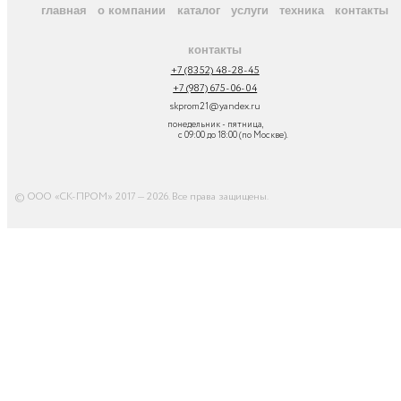
главная
о компании
каталог
услуги
техника
контакты
контакты
+7 (8352) 48-28-45
+7 (987) 675-06-04
skprom21@yandex.ru
понедельник - пятница,
с 09:00 до 18:00 (по Москве).
© ООО «СК-ПРОМ» 2017 — 2026. Все права защищены
.