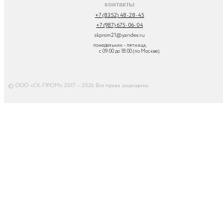
контакты
+7 (8352) 48-28-45
+7 (987) 675-06-04
skprom21@yandex.ru
понедельник - пятница,
с 09:00 до 18:00 (по Москве).
© ООО «СК-ПРОМ» 2017 — 2026. Все права защищены
.