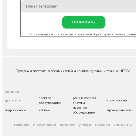
ОТПРАВИТЬ
Отправляя данную форму вы даете согласие на
обработку персональных данн
Продажа и поставка запасных частей и комплектующих к технике ЧЕТРА
каталог
электро
рама и ходовая
двигатель
трансмиссия
оборудование
система
навесное
гидросистема
кабина
прочие запчасти
оборудование
главная
о компании
каталог
услуги
техника
контакты