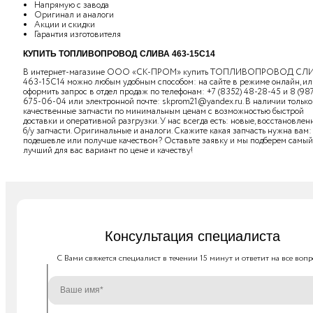
Напрямую с завода
Оригинал и аналоги
Акции и скидки
Гарантия изготовителя
КУПИТЬ ТОПЛИВОПРОВОД СЛИВА 463-15С14
В интернет-магазине ООО «СК-ПРОМ» купить ТОПЛИВОПРОВОД СЛ
463-15С14 можно любым удобным способом: на сайте в режиме онлайн, ил
оформить запрос в отдел продаж по телефонам:
+7 (8352) 48-28-45
и
8 (98
675-06-04
или электронной почте:
skprom21@yandex.ru
. В наличии только
качественные запчасти по минимальным ценам с возможностью быстрой
доставки и оперативной разгрузки. У нас всегда есть: новые, восстановлен
б/у запчасти. Оригинальные и аналоги. Скажите какая запчасть нужна вам:
подешевле или получше качеством? Оставьте заявку и мы подберем самый
лучший для вас вариант по цене и качеству!
Консультация специалиста
C Вами свяжется специалист в течении 15 минут и ответит на все вопр