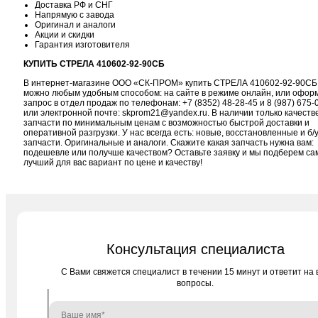
Доставка РФ и СНГ
Напрямую с завода
Оригинал и аналоги
Акции и скидки
Гарантия изготовителя
КУПИТЬ СТРЕЛА 410602-92-90СБ
В интернет-магазине ООО «СК-ПРОМ» купить СТРЕЛА 410602-92-90СБ
можно любым удобным способом: на сайте в режиме онлайн, или офор
запрос в отдел продаж по телефонам:
+7 (8352) 48-28-45
и
8 (987) 675-
или электронной почте:
skprom21@yandex.ru
. В наличии только качест
запчасти по минимальным ценам с возможностью быстрой доставки и
оперативной разгрузки. У нас всегда есть: новые, восстановленные и б/
запчасти. Оригинальные и аналоги. Скажите какая запчасть нужна вам:
подешевле или получше качеством? Оставьте заявку и мы подберем с
лучший для вас вариант по цене и качеству!
Консультация специалиста
C Вами свяжется специалист в течении 15 минут и ответит на 
вопросы.