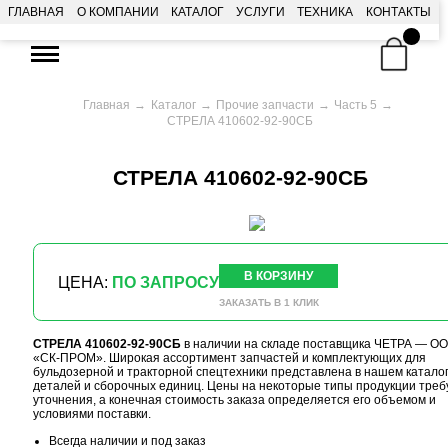
ГЛАВНАЯ
О КОМПАНИИ
КАТАЛОГ
УСЛУГИ
ТЕХНИКА
КОНТАКТЫ
Главная
Каталог
Прочие запчасти
Часть 5
СТРЕЛА 410602-92-90СБ
СТРЕЛА 410602-92-90СБ
В КОРЗИНУ
ЦЕНА:
ПО ЗАПРОСУ
ЗАКАЗАТЬ В 1 КЛИК
СТРЕЛА 410602-92-90СБ
в наличии на складе поставщика ЧЕТРА — О
«СК-ПРОМ». Широкая ассортимент запчастей и комплектующих для
бульдозерной и тракторной спецтехники представлена в нашем катало
деталей и сборочных единиц. Цены на некоторые типы продукции треб
уточнения, а конечная стоимость заказа определяется его объемом и
условиями поставки.
Всегда наличии и под заказ