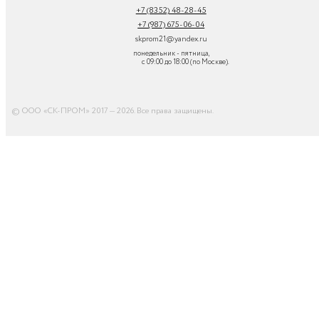
+7 (8352) 48-28-45
+7 (987) 675-06-04
skprom21@yandex.ru
понедельник - пятница,
с 09:00 до 18:00 (по Москве).
© ООО «СК-ПРОМ» 2017 — 2026. Все права защищены
.