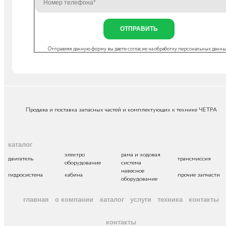
ОТПРАВИТЬ
Отправляя данную форму вы даете согласие на
обработку персональных данн
Продажа и поставка запасных частей и комплектующих к технике ЧЕТРА
каталог
электро
рама и ходовая
двигатель
трансмиссия
оборудование
система
навесное
гидросистема
кабина
прочие запчасти
оборудование
главная
о компании
каталог
услуги
техника
контакты
контакты