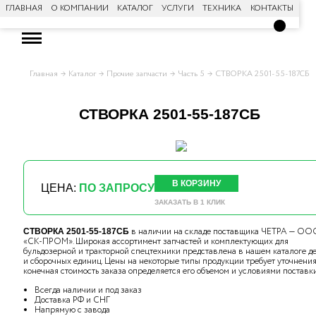
ГЛАВНАЯ
О КОМПАНИИ
КАТАЛОГ
УСЛУГИ
ТЕХНИКА
КОНТАКТЫ
Главная
Каталог
Прочие запчасти
Часть 5
СТВОРКА 2501-55-187СБ
СТВОРКА 2501-55-187СБ
В КОРЗИНУ
ЦЕНА:
ПО ЗАПРОСУ
ЗАКАЗАТЬ В 1 КЛИК
в наличии на складе поставщика ЧЕТРА — ОО
СТВОРКА 2501-55-187СБ
«СК-ПРОМ». Широкая ассортимент запчастей и комплектующих для
бульдозерной и тракторной спецтехники представлена в нашем каталоге д
и сборочных единиц. Цены на некоторые типы продукции требует уточнения,
конечная стоимость заказа определяется его объемом и условиями поставки
Всегда наличии и под заказ
Доставка РФ и СНГ
Напрямую с завода