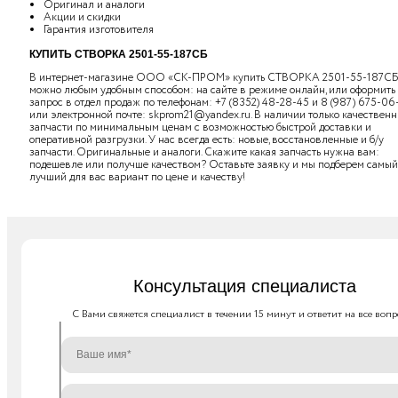
Оригинал и аналоги
Акции и скидки
Гарантия изготовителя
КУПИТЬ СТВОРКА 2501-55-187СБ
В интернет-магазине ООО «СК-ПРОМ» купить СТВОРКА 2501-55-187С
можно любым удобным способом: на сайте в режиме онлайн, или оформить
запрос в отдел продаж по телефонам:
+7 (8352) 48-28-45
и
8 (987) 675-06
или электронной почте:
skprom21@yandex.ru
. В наличии только качествен
запчасти по минимальным ценам с возможностью быстрой доставки и
оперативной разгрузки. У нас всегда есть: новые, восстановленные и б/у
запчасти. Оригинальные и аналоги. Скажите какая запчасть нужна вам:
подешевле или получше качеством? Оставьте заявку и мы подберем самый
лучший для вас вариант по цене и качеству!
Консультация специалиста
C Вами свяжется специалист в течении 15 минут и ответит на все вопр